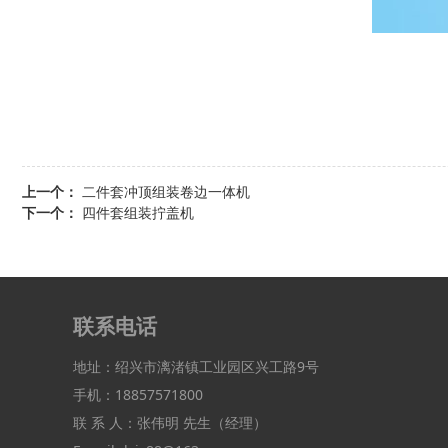
上一个：
二件套冲顶组装卷边一体机
下一个：
四件套组装拧盖机
联系电话
地址：绍兴市漓渚镇工业园区兴工路9号
手机：18857571800
联 系 人：张伟明 先生（经理）