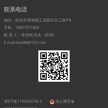
联系电话
地址：绍兴市漓渚镇工业园区兴工路9号
手机：18857571800
联 系 人：张伟明 先生（经理）
E-mail:dsjx88@163.com
浙ICP备11055653号-2
浙公网安备