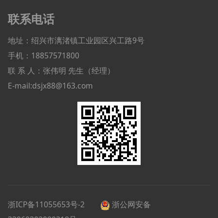
联系电话
地址：绍兴市漓渚镇工业园区兴工路9号
手机：18857571800
联 系 人：张伟明 先生（经理）
E-mail:dsjx88@163.com
浙ICP备11055653号-2
浙公网安备