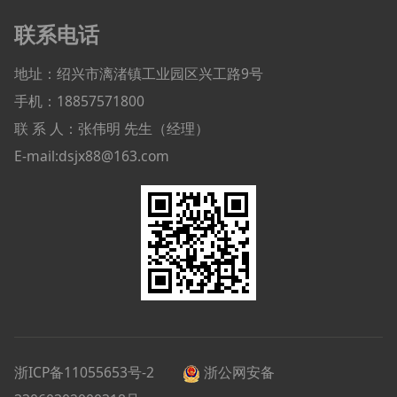
联系电话
地址：绍兴市漓渚镇工业园区兴工路9号
手机：18857571800
联 系 人：张伟明 先生（经理）
E-mail:dsjx88@163.com
浙ICP备11055653号-2
浙公网安备